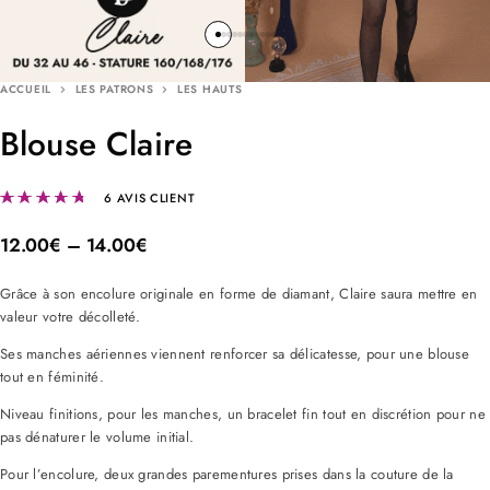
ACCUEIL
LES PATRONS
LES HAUTS
Blouse Claire
Noté
4.67
sur 5 basé sur
6
notations client
6
AVIS CLIENT
12.00
€
–
14.00
€
Grâce à son encolure originale en forme de diamant, Claire saura mettre en
valeur votre décolleté.
Ses manches aériennes viennent renforcer sa délicatesse, pour une blouse
tout en féminité.
Niveau finitions, pour les manches, un bracelet fin tout en discrétion pour ne
pas dénaturer le volume initial.
Pour l’encolure, deux grandes parementures prises dans la couture de la