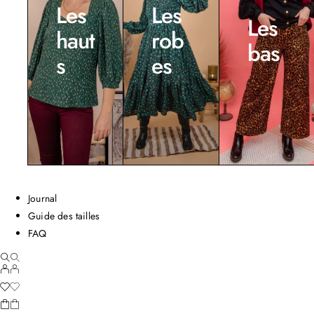
Les
Les
Les
haut
rob
bas
s
es
Journal
Guide des tailles
FAQ