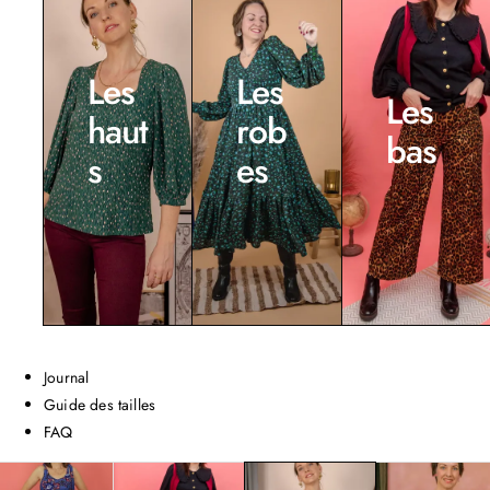
Les
Les
Les
haut
rob
bas
s
es
Journal
Guide des tailles
FAQ