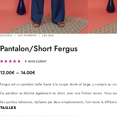
ACCUEIL
LES PATRONS
LES BAS
Pantalon/Short Fergus
Noté
5.00
sur 5 basé sur
9
notations client
9
AVIS CLIENT
12.00
€
–
14.00
€
Fergus est un pantalon taille haute à la coupe droite et large, y compris au n
Ce pantalon se décline également en short, avec une finition revers. Vous aure
Ses poches italiennes, stylisées par deux empiècements, font toute la différe
TAILLES