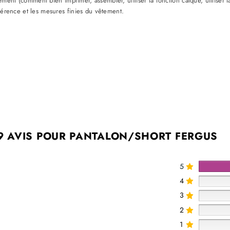
tement (comment bien imprimer, assembler, utiliser la fonction calque, utiliser l
férence et les mesures finies du vêtement.
9 AVIS POUR
PANTALON/SHORT FERGUS
5
4
3
2
1