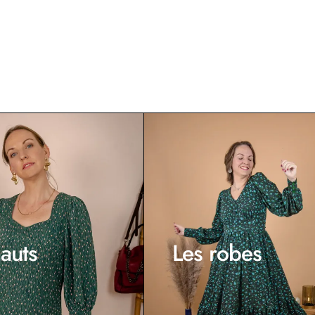
auts
Les robes