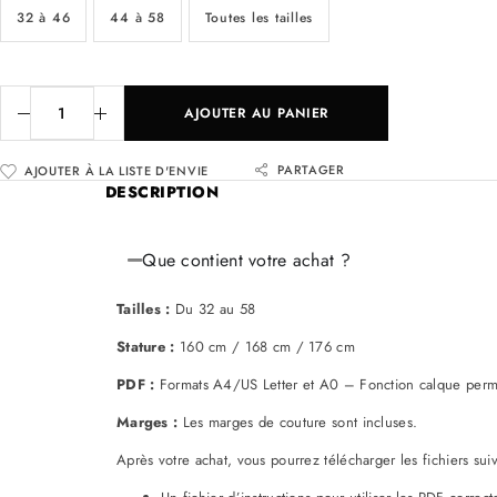
32 à 46
44 à 58
Toutes les tailles
AJOUTER AU PANIER
PARTAGER
AJOUTER À LA LISTE D'ENVIE
DESCRIPTION
Que contient votre achat ?
Tailles :
Du 32 au 58
Stature :
160 cm / 168 cm / 176 cm
PDF :
Formats A4/US Letter et A0 – Fonction calque permet
Marges :
Les marges de couture sont incluses.
Après votre achat, vous pourrez télécharger les fichiers suiv