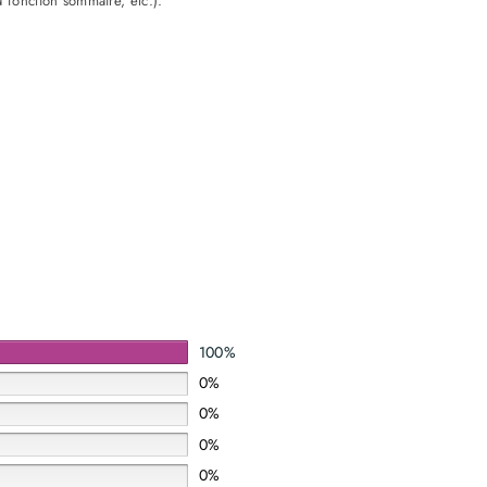
a fonction sommaire, etc.).
100%
0%
0%
0%
0%