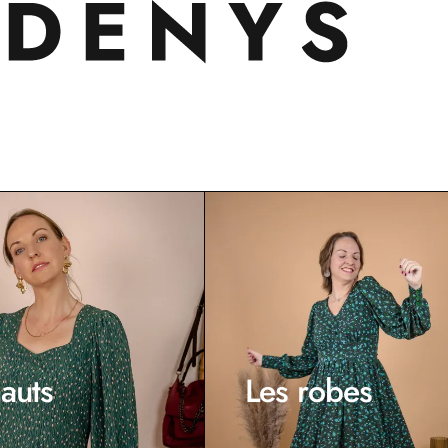
auts
Les robes