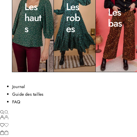
Les
Les
Les
haut
rob
bas
s
es
Journal
Guide des tailles
FAQ