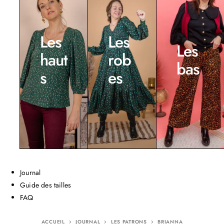
Les
Les
Les
haut
rob
bas
s
es
Journal
Guide des tailles
FAQ
ACCUEIL
JOURNAL
LES PATRONS
BRIANNA